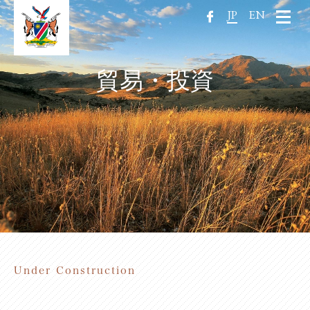
JP
EN
貿易・投資
Under Construction