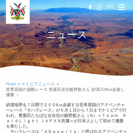
JP
EN
ニュース
Home
ナミビアニュース
世界屈指の過酷レース 青葉区在住飯野航さん 砂漠250Km走破し
優勝 >
砂漠地帯を７日間で２５０Km走破する世界屈指のアドベンチャ
ーレース「サハラレース」が５月１日から７日までナミビアで行
われ、青葉区たちばな台在住の飯野航さん（36）＝Ｔｅａｍ Ｒ
ａｉｄＬｉｇｈｔ ＪＡＰＡＮ所属＝が日本人として初めて優勝
を果たした。
サハラレースは「４Ｄｅｓｅｒｔｓ」と呼ばれるアドベンチャ