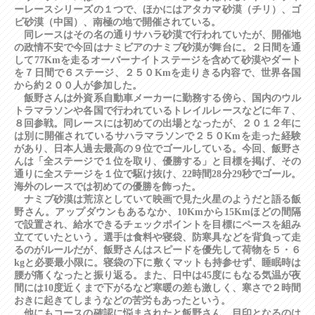
ーレースシリーズの１つで、ほかにはアタカマ砂漠（チリ）、ゴ
ビ砂漠（中国）、南極の地で開催されている。
同レースはその名の通りサハラ砂漠で行われていたが、開催地
の政情不安で今回はナミビアのナミブ砂漠が舞台に。２日間を通
して77Kmを走るオーバーナイトステージを含めて砂漠やダート
を７日間で６ステージ、２５０Kmを走りきる内容で、世界各国
から約２００人が参加した。
飯野さんは外資系自動車メーカーに勤務する傍ら、国内のウル
トラマラソンや各国で行われているトレイルレースなどに年７、
８回参戦。同レースには初めての出場となったが、２０１２年に
は別に開催されているサハラマラソンで２５０Kmを走った経験
があり、日本人過去最高の９位でゴールしている。今回、飯野さ
んは「全ステージで１位を取り、優勝する」と目標を掲げ、その
通りに全ステージを１位で駆け抜け、22時間28分29秒でゴール。
海外のレースでは初めての優勝を飾った。
ナミブ砂漠は荒涼としていて映画で見た火星のようだと語る飯
野さん。アップダウンもあるなか、10Kmから15Kmほどの間隔
で設置され、給水できるチェックポイントを目標にペースを組み
立てていたという。選手は食料や寝袋、防寒具などを背負って走
るのがルールだが、飯野さんはスピードを優先して荷物を５・６
kgと必要最小限に。寝袋の下に敷くマットも持参せず、睡眠時は
腰が痛くなったと振り返る。また、日中は45度にもなる気温が夜
間には10度近くまで下がるなど寒暖の差も激しく、寒さで２時間
おきに起きてしまうなどの苦労もあったという。
他にもコースの確認に悩まされたと飯野さん。目印となるのは